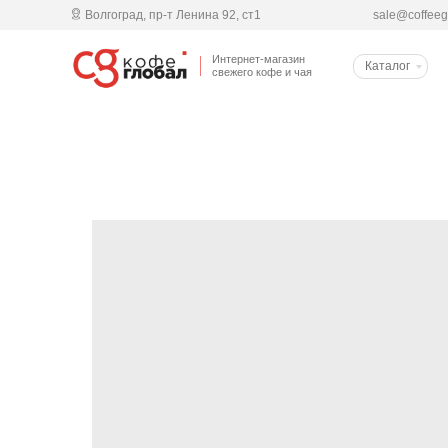
Волгоград, пр-т Ленина 92, cт1
sale@coffeeg
Интернет-магазин
Каталог
свежего кофе и чая