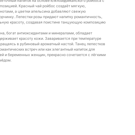
веточный напиток на основе южноафриканского ройбоса с
позицией. Красный чай ройбос создаёт мягкую,
 нотами, а цветки апельсина добавляют свежую
орчинку. Лепестки розы придают напитку романтичность,
льную красоту, создавая поистине танцующую композицию
на, богат антиоксидантами и минералами, обладает
ерживает красоту кожи. Заваривается при температуре
евращаясь в рубиновый ароматный настой. Танец лепестков
омантических встреч или как элегантный напиток для
тей и беременных женщин, прекрасно сочетается с лёгкими
мёдом.