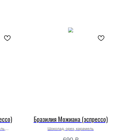
ессо)
Бразилия Можиана (эспрессо)
ль,
Шоколад, орех, карамель
690
₽