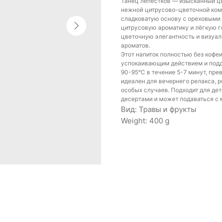
Танец лепестков — изысканный ц
нежной цитрусово-цветочной ком
сладковатую основу с ореховыми
цитрусовую ароматику и лёгкую г
цветочную элегантность и визуа
ароматов.
Этот напиток полностью без кофеи
успокаивающим действием и подд
90-95°C в течение 5-7 минут, пр
идеален для вечернего релакса, р
особых случаев. Подходит для де
десертами и может подаваться с 
Вид: Травы и фрукты
Weight: 400 g