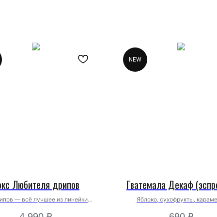
NEW
окс Любителя дрипов
Гватемала Декаф (эспр
ипов — всё лучшее из линейки
Яблоко, сухофрукты, караме
Любителей
тростниковый сахар
4 990
₽
690
₽