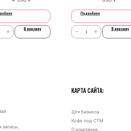
робнее
Подробнее
Сервисный центр
Оплата и доставка
В корзину
В корзину
Для дома
Д
КАРТА САЙТА:
ада
Для бизнеса
Кофе под СТМ
 запасы,
О компании