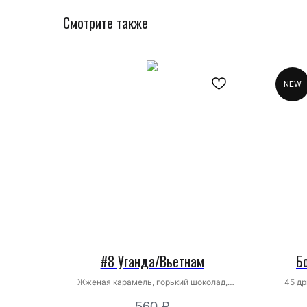
Смотрите также
NEW
#8 Уганда/Вьетнам
Б
Жженая карамель, горький шоколад,
45 др
грильяж
560
₽