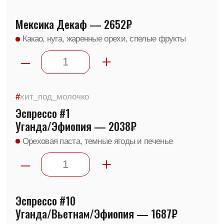
–
+
Эспрессо #5
Бразилия/Перу/Эфиопия/Вьетнам — 1987₽
Горький шоколад, миндаль, тростниковый сахар
–
+
Эспрессо #6
Уганда/Вьетнам — 1974₽
Темный шоколад, карамель, орех
–
+
Эспрессо #7
Бразилия/Вьетнам — 1979₽
Грильяж, какао, орех
–
+