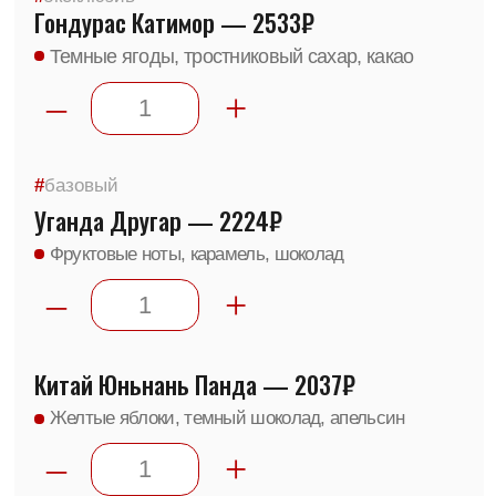
Ореховая паста, темные ягоды и печенье
–
+
Эспрессо #10
Уганда/Вьетнам/Эфиопия — 1687₽
Карамель, шоколад, орех, цитрус
–
+
Эспрессо #3
Уганда/Эфиопия— 2093₽
Темный ягоды, цитрус, шоколад
–
+
#
под_Италию
Эспрессо #4
Перу/Эфиопия/Вьетнам — 1972₽
Тростниковый сахар, грильяж,
темный шоколад, фундук