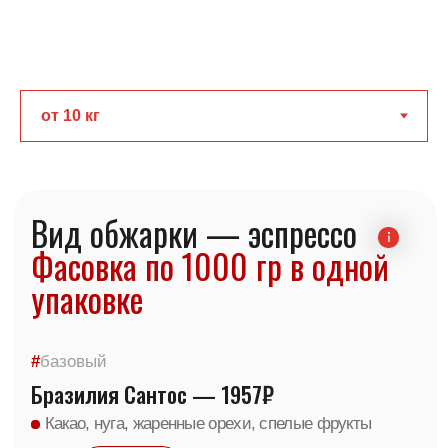
Вид обжарки
—
эспрессо
Фасовка по 1000 гр в одной
упаковке
#
базовый
Бразилия Сантос — 1957₽
Какао, нуга, жаренные орехи, спелые фрукты
–
+
Бразилия Можиана — 1997₽
Орехи, карамель, шоколад
–
+
#
яркий
Колумбия Эксельсо — 2196₽
Грейпфрут, красные ягоды, сладкий перец, какао
–
+