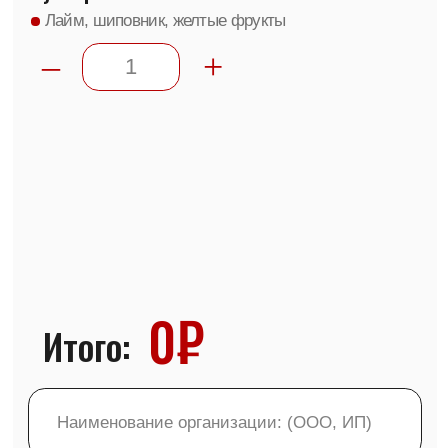
Для консультации
Для бизнеса
+7 (937) 737 36 35
Кофе под СТМ
+7 (927) 250 11 59
О компании
E-mail
Адреса и реквизиты
roasters@coffeeglobal.ru
Оптовый заказ
Химия
Сервис
Бариста Лайн
Отзывы
Telegram
WhatsApp
© 2026 «КофеГлобал»
Оферта
Политика конфиденциальности
M studio
Разработка сайта