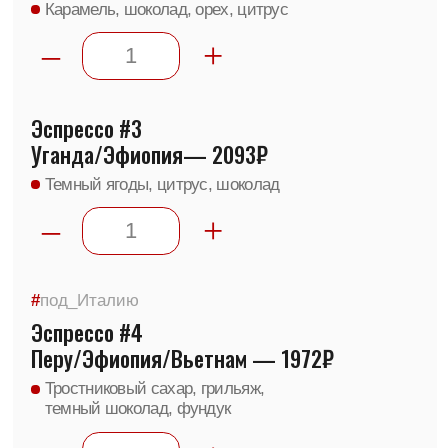
Вид обжарки
— фильтр
Фасовка по 1000 гр в одной
упаковке
Руанда Амахоро — 2931₽
Цитрус, консервированный ананас,
красное вино
–
+
#
эксклюзив
Гондурас Дарио Энаморадо — 2913₽
Вино, клубника, персик
–
+
Руанда Бахо — 2994₽
Выпечка, марципан, темный ром,
ягодный ликер
–
+