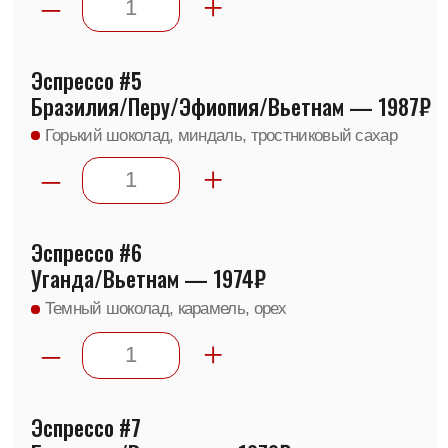
#
наш_любимчик
Суматра Гайо — 2933₽
Лайм, шиповник, желтые фрукты
–
+
0
₽
Итого: