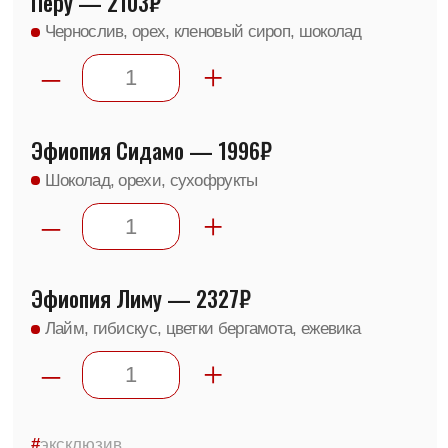
–
+
#
базовый
Уганда Другар — 2224₽
Фруктовые ноты, карамель, шоколад
–
+
Китай Юньнань Панда — 2037₽
Желтые яблоки, темный шоколад, апельсин
–
+
Мексика Декаф — 2652₽
Какао, нуга, жаренные орехи, спелые фрукты
–
+
#
хит_под_молочко
Эспрессо #1
Уганда/Эфиопия — 2038₽