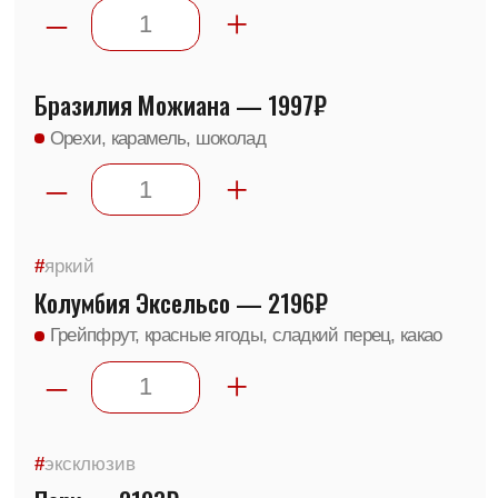
#
эксклюзив
Перу — 2103₽
Чернослив, орех, кленовый сироп, шоколад
–
+
Эфиопия Сидамо — 1996₽
Шоколад, орехи, сухофрукты
–
+
Эфиопия Лиму — 2327₽
Лайм, гибискус, цветки бергамота, ежевика
–
+
#
эксклюзив
Гондурас Катимор — 2533₽
Темные ягоды, тростниковый сахар, какао