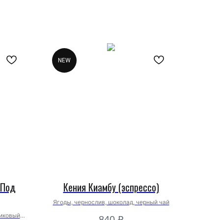
NEW
"Под
Кения Киамбу (эспрессо)
Ягоды, чернослив, шоколад, черный чай
никовый
840
₽