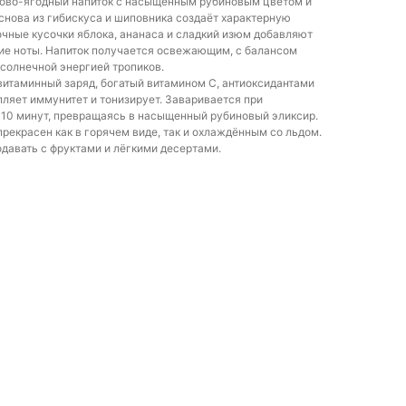
тово-ягодный напиток с насыщенным рубиновым цветом и
нова из гибискуса и шиповника создаёт характерную
очные кусочки яблока, ананаса и сладкий изюм добавляют
ие ноты. Напиток получается освежающим, с балансом
 солнечной энергией тропиков.
итаминный заряд, богатый витамином С, антиоксидантами
пляет иммунитет и тонизирует. Заваривается при
-10 минут, превращаясь в насыщенный рубиновый эликсир.
рекрасен как в горячем виде, так и охлаждённым со льдом.
одавать с фруктами и лёгкими десертами.