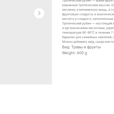
Тропический рубин — яркий фрук
взрывным тропическим вкусом. Ос
кислинку и витаминную мощь, а с
фруктовую сладость и экзотическ
кислого и сладкого, наполненным
Тропический рубин — настоящий в
и органическими кислотами, укре
температуре 90-95°C в течение 7
Идеален для семейных чаепитий, п
Можно добавить мёд, сахар или п
Вид: Травы и фрукты
Weight: 400 g