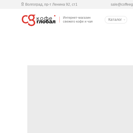
Волгоград, пр-т Ленина 92, cт1
sale@coffeeg
Интернет-магазин
Каталог
свежего кофе и чая