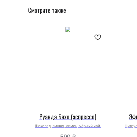
Смотрите также
Руанда Бахо (эспрессо)
Эф
Шоколад, вишня, лимон, чёрный чай.
Цитрус
590
₽