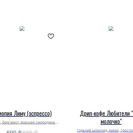
иопия Лиму (эспрессо)
Дрип-кофе Любители 
молочко"
, бергамот, красная смородина,
кориандр
горький шоколад, какао, трост
690
₽
689
₽