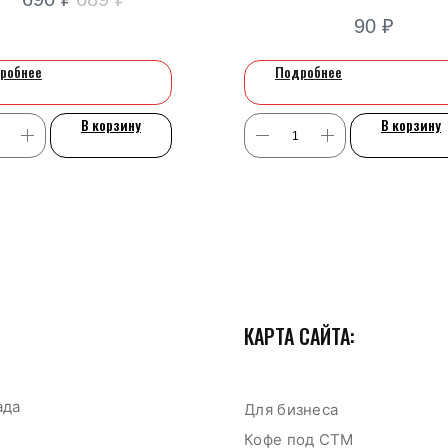
сахар, грильяж
90
₽
робнее
Подробнее
Сервисный центр
Оплата и доставка
В корзину
В корзину
Для дома
Д
КАРТА САЙТА:
ада
Для бизнеса
Кофе под СТМ