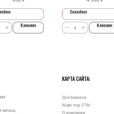
робнее
Подробнее
Сервисный центр
Оплата и доставка
В корзину
В корзину
Для дома
Д
КАРТА САЙТА:
ада
Для бизнеса
Кофе под СТМ
 запасы,
О компании