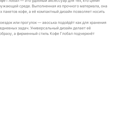
фе Глобал — это удобный аксессуар для тех, кто ценит
окружающей среде. Выполненная из прочного материала, она
 пакетов кофе, а её компактный дизайн позволяет носить
оездок или прогулок — авоська подойдёт как для хранения
седневных задач. Универсальный дизайн делает её
бразу, а фирменный стиль Кофе Глобал подчеркнёт