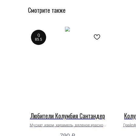
Смотрите также
Q
85.5
Любители Колумбия Сантандер
Колу
Мускат, изюм, карамель, вяленое красное
Грейпф
яблоко.
790
₽