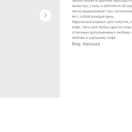
Экологичная и прочная авоська Ко
качество, стиль и заботится об 
легко выдерживает вес нескольких
её с собой каждый день.
Идеальный вариант для покупок, п
кофе, так и для любых других пов
отличным дополнением к любому о
любовь к хорошему кофе.
Вид: Авоська