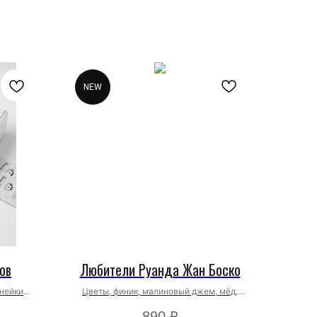
NEW
ов
Любители Руанда Жан Боско
инейки
Цветы, финик, малиновый джем, мёд,
марципан
890
₽