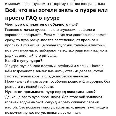
и мягким послевкусием, к которому хочется возвращаться.
Всё, что вы хотели знать о пуэре или
просто FAQ о пуэре
Чем пуэр отличается от обычного чая?
Главное отличие пуэра — в его вкусовом профиле и
характере раскрытия. Если многие чаи дают яркий аромат
сразу, то пуэр раскрывается постепенно, от пролива к
проливу. Его вкус чаще более глубокий, тёплый и плотный,
поэтому пуэр часто выбирают не только ради напитка, но и
ради самого чайного ритуала.
Какой вкус у пуэра?
У пуэра вкус обычно плотный, глубокий и мягкий. Часто в
нём встречаются землистые ноты, оттенки дерева, сухой
листвы, тёплой коры и сладковатое послевкусие.
Премиальный пуэр звучит особенно ровно и благородно, без
резкости и лишней грубости.
Нужно ли промывать пуэр перед завариванием?
Да, чаще всего пуэр промывают. Для этого чай заливают
горячей водой на 5–10 секунд и сразу сливают первый
настой. Это помогает листу раскрыться, делает вкус чище и
позволяет лучше почувствовать аромат чая.