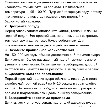
Слишком жёсткая вода делает вкус более плоским и может
«забивать» тонкие оттенки аромата. Оптимальная
температура — 95–100 °C. Пуэр любит горячую воду, потому
что именно она помогает раскрыть его плотный и
бархатистый характер.
2. Прогрейте посуду
Перед завариванием ополосните чайник, гайвань и чашки
горячей водой. Это простой шаг, но он помогает сохранить
температуру и делает вкус более собранным. Для
премиального чая такие детали действительно важны.
3. Возьмите правильное количество чая
На 150–200 мл воды обычно достаточно 4–6 граммов пуэра.
Если хочется более насыщенный настой, можно немного
увеличить количество. Но лучше не переборщить: дорогой
листовой чай ценится не за резкость, а за глубину и баланс.
4. Сделайте быстрое промывание
Первый короткий пролив пуэра обычно сливают. Для этого
залейте чай горячей водой на 5–10 секунд и сразу слейте
настой. Это помогает «разбудить» чайный лист, раскрыть
аромат и подготовить его к дальнейшему завариванию.
5. Заваривайте короткими проливами
Если вы хотите почувствовать настоящий характер пуэра,