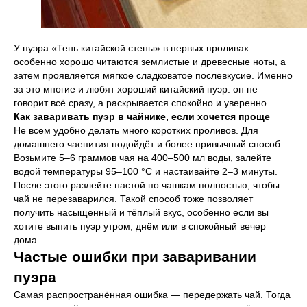
Интернет-магазин
свежего кофе и чая
Кофе Глобал — локальные обжарщики из Волгограда
Наши преимущества — свежеобжаренный кофе,
У пуэра «Тень китайской стены» в первых проливах
интересные сорта и быстрая доставка — не храним
особенно хорошо читаются землистые и древесные ноты, а
запасы, а жарим под заказ.
затем проявляется мягкое сладковатое послевкусие. Именно
за это многие и любят хороший китайский пуэр: он не
говорит всё сразу, а раскрывается спокойно и уверенно.
ПЕРЕЙТИ В КАТАЛОГ
Как заваривать пуэр в чайнике, если хочется проще
Не всем удобно делать много коротких проливов. Для
домашнего чаепития подойдёт и более привычный способ.
КАРТА САЙТА:
КОНТАКТЫ:
Возьмите 5–6 граммов чая на 400–500 мл воды, залейте
водой температуры 95–100 °C и настаивайте 2–3 минуты.
Для консультации
После этого разлейте настой по чашкам полностью, чтобы
Для бизнеса
+7 (937) 737 36 35
чай не перезаварился. Такой способ тоже позволяет
Кофе под СТМ
получить насыщенный и тёплый вкус, особенно если вы
+7 (927) 250 11 59
О компании
хотите выпить пуэр утром, днём или в спокойный вечер
E-mail
Адреса и реквизиты
дома.
roasters@coffeeglobal.ru
Оптовый заказ
Частые ошибки при заваривании
Химия
Сервис
пуэра
Бариста Лайн
Отзывы
Самая распространённая ошибка — передержать чай. Тогда