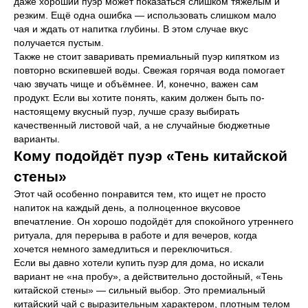
даже хороший пуэр может показаться слишком тяжёлым и
резким. Ещё одна ошибка — использовать слишком мало
чая и ждать от напитка глубины. В этом случае вкус
Telegram
получается пустым.
WhatsApp
Также не стоит заваривать премиальный пуэр кипятком из
© 2026 «КофеГлобал»
повторно вскипевшей воды. Свежая горячая вода помогает
Оферта
чаю звучать чище и объёмнее. И, конечно, важен сам
продукт. Если вы хотите понять, каким должен быть по-
Политика конфиденциальности
настоящему вкусный пуэр, лучше сразу выбирать
качественный листовой чай, а не случайные бюджетные
варианты.
M studio
Разработка сайта
Кому подойдёт пуэр «Тень китайской
стены»
Этот чай особенно понравится тем, кто ищет не просто
напиток на каждый день, а полноценное вкусовое
впечатление. Он хорошо подойдёт для спокойного утреннего
ритуала, для перерыва в работе и для вечеров, когда
хочется немного замедлиться и переключиться.
Если вы давно хотели купить пуэр для дома, но искали
вариант не «на пробу», а действительно достойный, «Тень
китайской стены» — сильный выбор. Это премиальный
китайский чай с выразительным характером, плотным телом